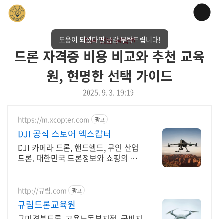
도움이 되셨다면 공감 부탁드립니다!
드론 정보 꿀팁맨
드론 자격증 비용 비교와 추천 교육
원, 현명한 선택 가이드
2025. 9. 3. 19:19
https://m.xcopter.com
광고
DJI 공식 스토어 엑스캅터
DJI 카메라 드론, 핸드헬드, 무인 산업
드론. 대한민국 드론정보와 쇼핑의 기
준
http://규림.com
광고
규림드론교육원
구미경북드론, 고용노동부지정, 국비지